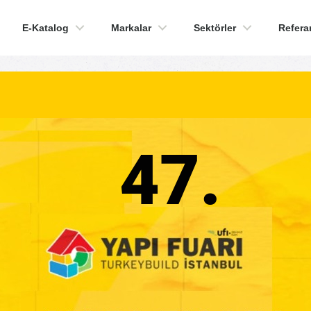
E-Katalog
Markalar
Sektörler
Refera
47.