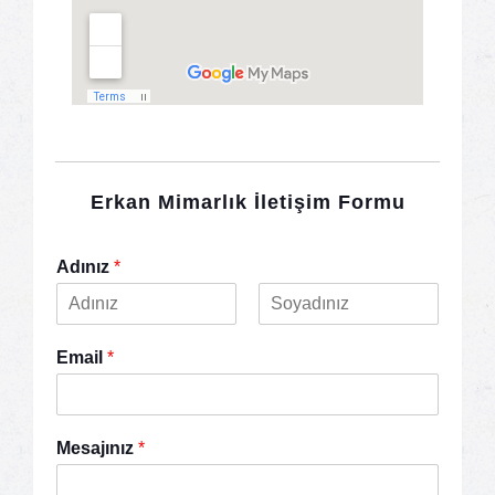
Erkan Mimarlık İletişim Formu
Adınız
*
A
S
d
o
Email
*
y
a
d
Mesajınız
*