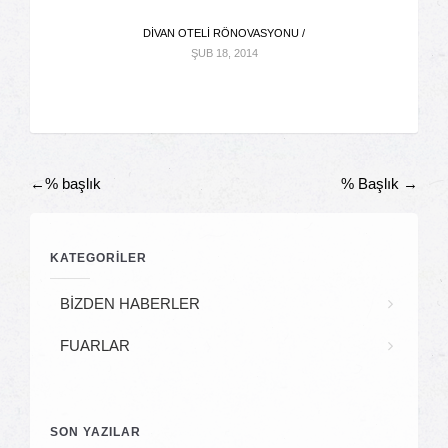
DIVAN OTELI RÖNOVASYONU /
ŞUB 18, 2014
←%
başlık
% Başlık
→
Gönderi
KATEGORİLER
Navigasyonu
BİZDEN HABERLER
FUARLAR
SON YAZILAR