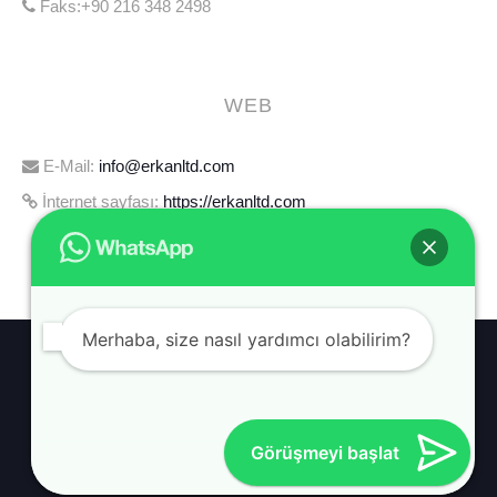
Faks:+90 216 348 2498
WEB
E-Mail:
info@erkanltd.com
İnternet sayfası:
https://erkanltd.com
Merhaba, size nasıl yardımcı olabilirim?
HABERLER
HAKKIMIZDA
İLETIŞIM
Görüşmeyi başlat
© 2026 ERKAN MIMARLIK BY LIMONSS.COM