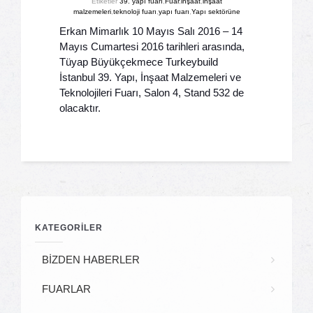
Etiketler
39. yapı fuarı
,
Fuar
,
inşaat
,
inşaat
malzemeleri
,
teknoloji fuarı
,
yapı fuarı
,
Yapı sektörüne
Erkan Mimarlık 10 Mayıs Salı 2016 – 14
Mayıs Cumartesi 2016 tarihleri arasında,
Tüyap Büyükçekmece Turkeybuild
İstanbul 39. Yapı, İnşaat Malzemeleri ve
Teknolojileri Fuarı, Salon 4, Stand 532 de
olacaktır.
KATEGORİLER
BİZDEN HABERLER
FUARLAR