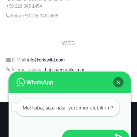
+90 216 345 1454
Faks:+90 216 348 2498
WEB
E-Mail:
info@erkanltd.com
İnternet sayfası:
https://erkanltd.com
Merhaba, size nasıl yardımcı olabilirim?
HABERLER
HAKKIMIZDA
İLETIŞIM