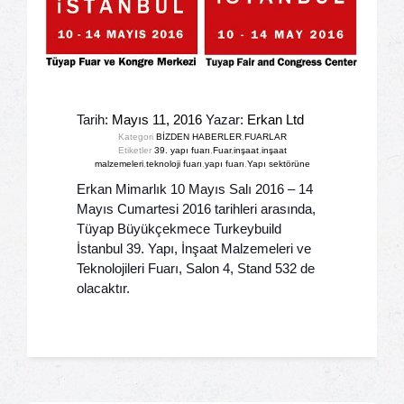
Tarih:
Mayıs 11, 2016
Yazar:
Erkan Ltd
Kategori
BİZDEN HABERLER
,
FUARLAR
Etiketler
39. yapı fuarı
,
Fuar
,
inşaat
,
inşaat
malzemeleri
,
teknoloji fuarı
,
yapı fuarı
,
Yapı sektörüne
Erkan Mimarlık 10 Mayıs Salı 2016 – 14
Mayıs Cumartesi 2016 tarihleri arasında,
Tüyap Büyükçekmece Turkeybuild
İstanbul 39. Yapı, İnşaat Malzemeleri ve
Teknolojileri Fuarı, Salon 4, Stand 532 de
olacaktır.