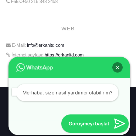
Faks:+90 216 348 2498
WEB
E-Mail:
info@erkanltd.com
İnternet sayfası:
https://erkanltd.com
Merhaba, size nasıl yardımcı olabilirim?
HABERLER
HAKKIMIZDA
İLETIŞIM
Görüşmeyi başlat
© 2026 ERKAN MIMARLIK BY LIMONSS.COM