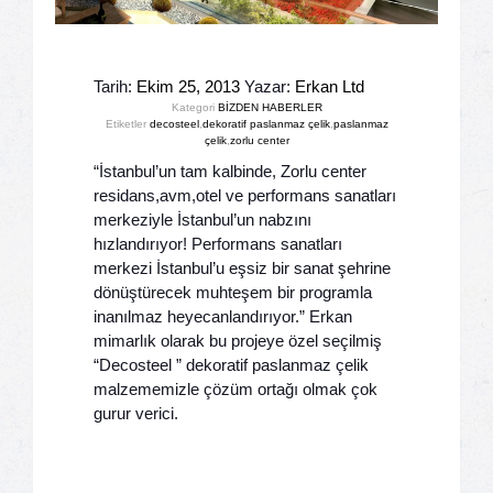
Tarih:
Ekim 25, 2013
Yazar:
Erkan Ltd
Kategori
BİZDEN HABERLER
Etiketler
decosteel
,
dekoratif paslanmaz çelik
,
paslanmaz
çelik
,
zorlu center
“İstanbul’un tam kalbinde, Zorlu center
residans,avm,otel ve performans sanatları
merkeziyle İstanbul’un nabzını
hızlandırıyor! Performans sanatları
merkezi İstanbul’u eşsiz bir sanat şehrine
dönüştürecek muhteşem bir programla
inanılmaz heyecanlandırıyor.” Erkan
mimarlık olarak bu projeye özel seçilmiş
“Decosteel ” dekoratif paslanmaz çelik
malzememizle çözüm ortağı olmak çok
gurur verici.