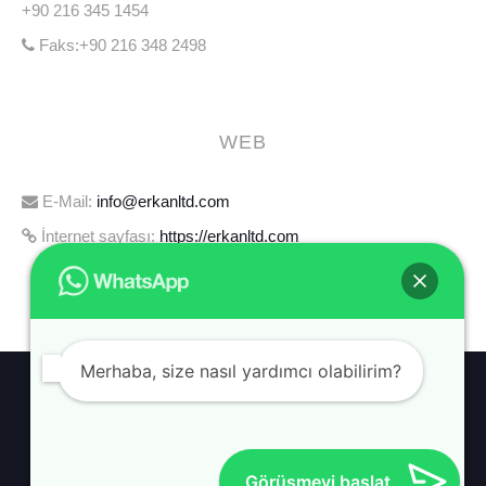
+90 216 345 1454
Faks:+90 216 348 2498
WEB
E-Mail:
info@erkanltd.com
İnternet sayfası:
https://erkanltd.com
Merhaba, size nasıl yardımcı olabilirim?
HABERLER
HAKKIMIZDA
İLETIŞIM
Görüşmeyi başlat