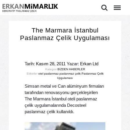
Ara
Menu
The Marmara İstanbul
Paslanmaz Çelik Uygulaması
Tarih:
Kasım 28, 2011
Yazar:
Erkan Ltd
Kategori
BİZDEN HABERLER
Etiketler
otel paslanmaz
,
paslanmaz çelik
,
Paslanmaz Çelik
Uygulaması
Simsan metal ve Can alüminyum firmaları
tarafından renovasyonu gerçekleşirilen
The Marmara İstanbul oteli paslanmaz
çelik uygulamalarında Decosteel
paslanmaz çelik kullanıldı.